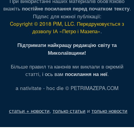
При використанні наших материалів обов'язково
вкажіть
.
постійне посилання перед початком тексту
Підпис для кожної публікації:
Copyright © 2018 PiM, LLC. Передруковується з
дозволу ІА «Петро і Мазепа»
.
Підтримати найкращу редакцію світу та
Миколаївщини!
Більше правил та канонів ми виклали в окремій
статті,
і ось вам
.
посилання на неї
a nativitate - hoc die © PETRIMAZEPA.COM
статьи + новости
,
только статьи
и
только новости