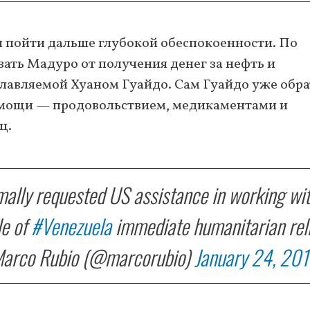
ы пойти дальше глубокой обеспокоенности. По
зать Мадуро от получения денег за нефть и
главляемой Хуаном Гуайдо. Сам Гуайдо уже обр
омощи — продовольствием, медикаментами и
ц.
ally requested US assistance in working wi
le of
#Venezuela
immediate humanitarian reli
arco Rubio (@marcorubio)
January 24, 20