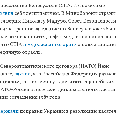
посольство Венесуэлы в США. И с помощью
бъявил
себя легитимычем. В Минобороны страны
тся верны Николасу Мадуро. Совет Безопасност
на экстренное заседание по Венесуэле уже 26 ян
уэле всё не кончится, нефть медленно поползла в
у что США
продолжают говорить
о новых санкци
нефтяную отрасль.
Североатлантического договора (НАТО) Йенс
авосе,
заявил
, что Российская Федерация размещ
нциалом, которые могут достигать европейских
 НАТО-Россия в Брюсселе дипломаты попытаются
ию соглашения 1987 года.
держали
поправки Украины в резолюцию касате