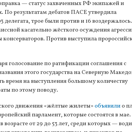
правка — статус захваченных РФ экипажей и
. По результатам дебатов ПАСЕ утвердила
делегата, трое были против и 16 воздержалось.
иссной касательно жёсткого осуждения агресс
 консерваторов. Против выступила пророссийс
варя голосование по ратификации соглашения с
азвания этого государства на Северную Макед
ть время на выступления большому количеству
баты по этому поводу.
зского движения «жёлтые жилеты»
объявили
о п
вропейский парламент, которые состоятся в мае.
в возрасте от 29 до 53 лет, среди которых — вод