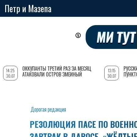
Петр и Мазепа
Перейти
к
основному
содержанию
ОККУПАНТЫ ТРЕТИЙ РАЗ ЗА МЕСЯЦ
РУССК
14:25
13:15
АТАКОВАЛИ ОСТРОВ ЗМЕИНЫЙ
ПУНКТ
30.07
30.07
Дорогая редакция
РЕЗОЛЮЦИЯ ПАСЕ ПО ВОЕНН
ЗАВТРАК В ДАВОСЕ, «ЖЁЛТЫ