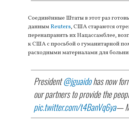
Соединённые Штаты в этот раз готов
данным
Reuters
, США стараются отре
перенаправить их Нацассамблее, воз
к США с просьбой о гуманитарной п
расходными материалами для больни
President
@jguaido
has now form
our partners to provide the peop
pic.twitter.com/t4BanVq6ya
— M