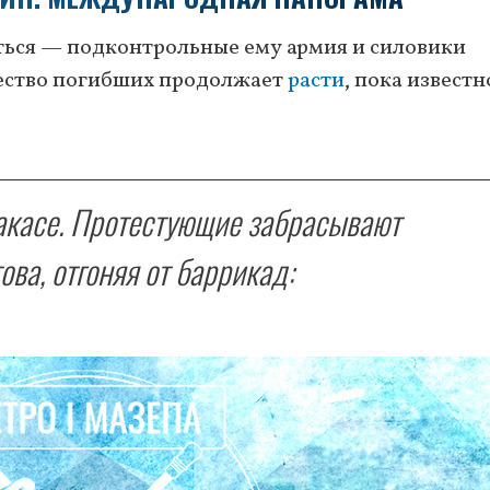
ться — подконтрольные ему армия и силовики
чество погибших продолжает
расти
, пока известн
акасе. Протестующие забрасывают
ва, отгоняя от баррикад: