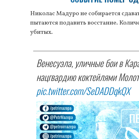
Николас Мадуро не собирается сдава
пытаются подавить восстание. Коли
убитых.
Венесуэла, уличные бои в Кар
нацгвардию коктейлями Молото
pic.twitter.com/SeDADDqkQX