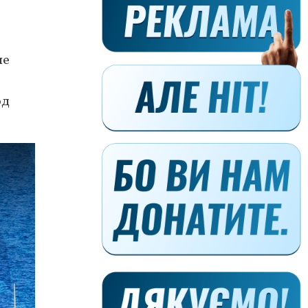
ие
од