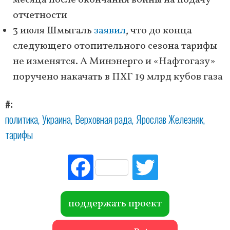
месяца после окончания войны на подачу
отчетности
3 июля Шмыгаль
заявил
, что до конца
следующего отопительного сезона тарифы
не изменятся. А Минэнерго и «Нафтогазу»
поручено накачать в ПХГ 19 млрд кубов газа
#
политика
Украина
Верховная рада
Ярослав Железняк
тарифы
Fac
Tw
ebo
itte
ok
r
поддержать проект