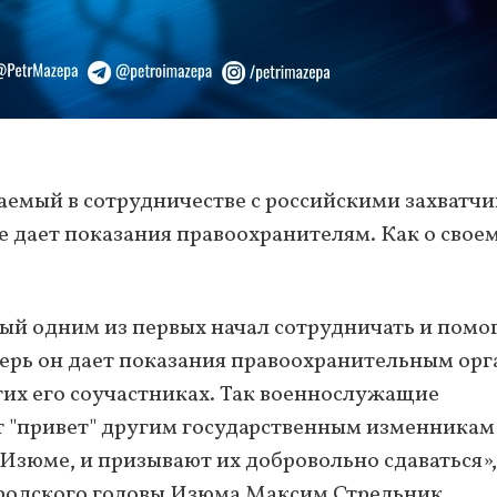
аемый в сотрудничестве с российскими захватчи
 дает показания правоохранителям. Как о свое
ый одним из первых начал сотрудничать и помо
ерь он дает показания правоохранительным ор
гих его соучастниках. Так военнослужащие
 "привет" другим государственным изменникам
 Изюме, и призывают их добровольно сдаваться»,
ородского головы Изюма Максим Стрельник.