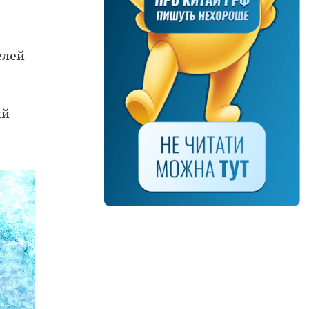
елей
ий