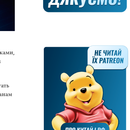
ками,
м
гать
ганам