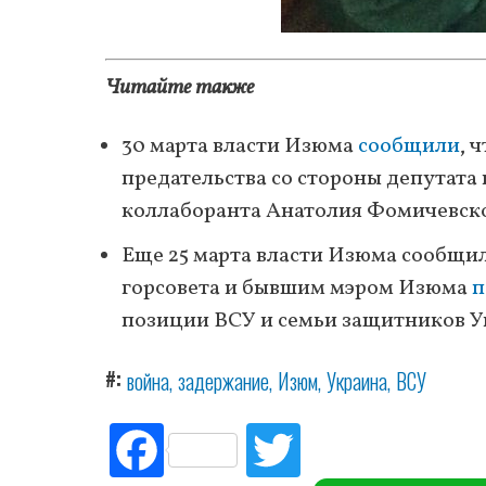
Читайте также
30 марта власти Изюма
сообщили
, 
предательства со стороны депутата
коллаборанта Анатолия Фомичевско
Еще 25 марта власти Изюма сообщил
горсовета и бывшим мэром Изюма
п
позиции ВСУ и семьи защитников У
#
война
задержание
Изюм
Украина
ВСУ
Fac
Tw
ebo
itte