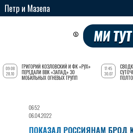
Петр и Мазепа
Перейти
к
основному
содержанию
ГРИГОРИЙ КОЗЛОВСКИЙ И ФК «РУХ»
СВОДК
09:08
17:45
ПЕРЕДАЛИ ВВК «ЗАПАД» 30
СУТОЧ
28.10
30.07
МОБИЛЬНЫХ ОГНЕВЫХ ГРУПП
ПОЛТО
06:52
06.04.2022
ПОКАЗАЛ РОССИЯНАМ БРОД 