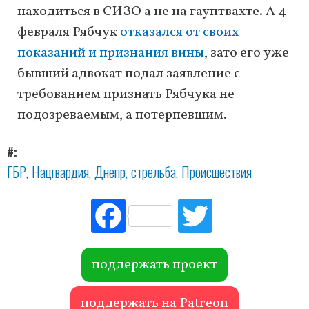
находиться в СИЗО а не на гауптвахте. А 4
февраля Рябчук
отказался от своих
показаний и признания вины
, зато его уже
бывший адвокат подал заявление с
требованием признать Рябчука не
подозреваемым, а потерпевшим.
#
ГБР
Нацгвардия
Днепр
стрельба
Происшествия
Fac
Tw
ebo
itte
ok
r
поддержать проект
поддержать на Patreon