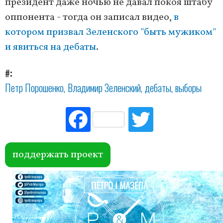
президент даже ночью не давал покоя штабу
оппонента - тогда он записал видео,
в
котором призвал Зеленского "быть мужиком"
и явиться на дебаты
.
#
Петр Порошенко
Владимир Зеленский
дебаты
выборы
Fac
Tw
ebo
itte
ok
r
поддержать проект