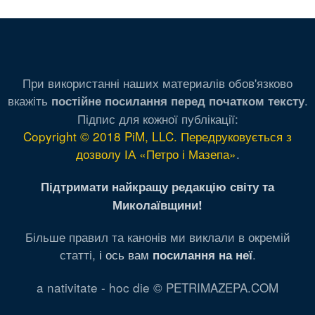
При використанні наших материалів обов'язково
вкажіть
.
постійне посилання перед початком тексту
Підпис для кожної публікації:
Copyright © 2018 PiM, LLC. Передруковується з
дозволу ІА «Петро і Мазепа»
.
Підтримати найкращу редакцію світу та
Миколаївщини!
Більше правил та канонів ми виклали в окремій
статті,
і ось вам
.
посилання на неї
a nativitate - hoc die © PETRIMAZEPA.COM