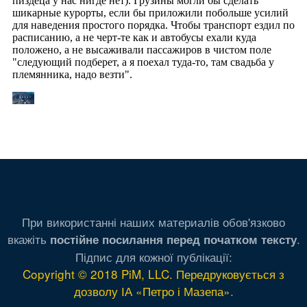
При використанні наших материалів обов'язково
вкажіть
.
постійне посилання перед початком тексту
Підпис для кожної публікації:
Copyright © 2018 PiM, LLC. Передруковується з
дозволу ІА «Петро і Мазепа»
.