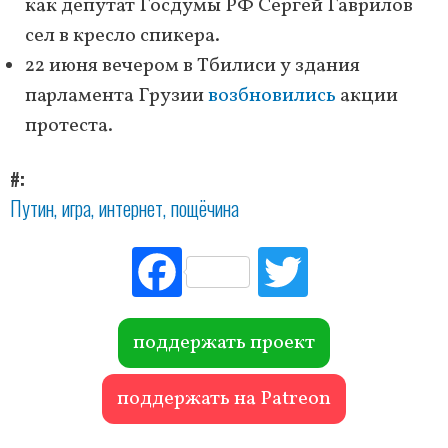
как депутат Госдумы РФ Сергей Гаврилов
сел в кресло спикера.
22 июня вечером в Тбилиси у здания
парламента Грузии
возбновились
акции
протеста.
#
Путин
игра
интернет
пощёчина
Fac
Tw
ebo
itte
ok
r
поддержать проект
поддержать на Patreon