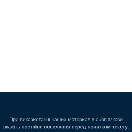
При використанні наших материалів обов'язково
вкажіть
.
постійне посилання перед початком тексту