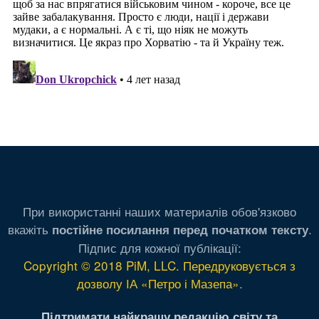
При використанні наших материалів обов'язково
вкажіть
.
постійне посилання перед початком тексту
Підпис для кожної публікації:
Copyright © 2018 PiM, LLC. Передруковується з
дозволу ІА «Петро і Мазепа»
.
Підтримати найкращу редакцію світу та