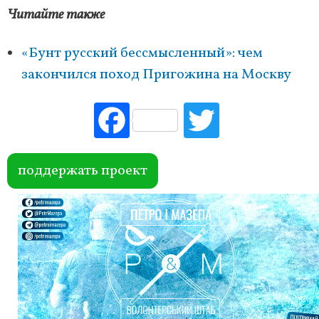
Читайте также
«Бунт русский бессмысленный»: чем
закончился поход Пригожина на Москву
Fac
Tw
ebo
itte
ok
r
поддержать проект