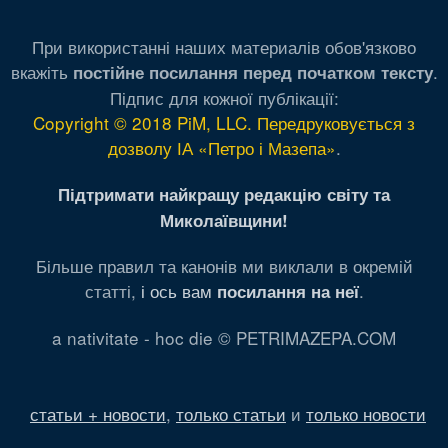
При використанні наших материалів обов'язково
вкажіть
.
постійне посилання перед початком тексту
Підпис для кожної публікації:
Copyright © 2018 PiM, LLC. Передруковується з
дозволу ІА «Петро і Мазепа»
.
Підтримати найкращу редакцію світу та
Миколаївщини!
Більше правил та канонів ми виклали в окремій
статті,
і ось вам
.
посилання на неї
a nativitate - hoc die © PETRIMAZEPA.COM
статьи + новости
,
только статьи
и
только новости