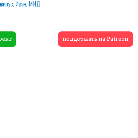
авирус
Иран
МИД
оект
поддержать на Patreon