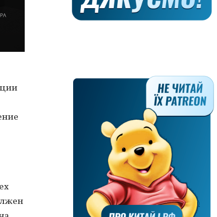
нции
ение
ех
должен
на