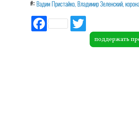
#
Вадим Пристайко
Владимир Зеленский
корон
Fac
Tw
ebo
itte
ok
r
поддержать пр