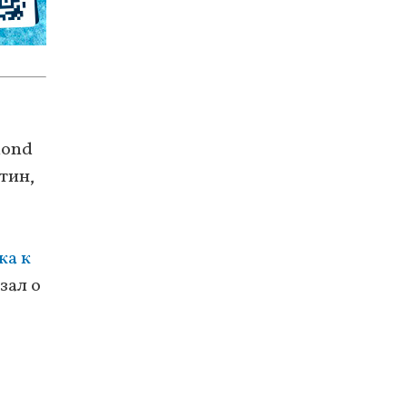
mond
тин,
ка к
зал о