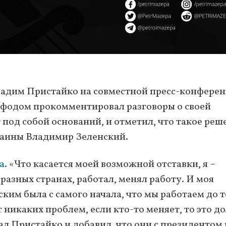
адим Пристайко на совместной пресс-конфере
офодом прокомментировал разговоры о своей
т под собой оснований, и отметил, что такое реш
раины Владимир Зеленский.
а
. «Что касается моей возможной отставки, я –
разных странах, работал, менял работу. И моя
ким была с самого начала, что мы работаем до т
ет никаких проблем, если кто-то меняет, то это 
ал Пристайко и добавил, что они с президентом 