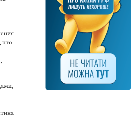
шения
, что
,
цами,
нтина