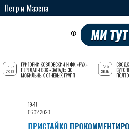
Петр и Мазепа
Перейти
к
основному
содержанию
ГРИГОРИЙ КОЗЛОВСКИЙ И ФК «РУХ»
СВОДК
09:08
17:45
ПЕРЕДАЛИ ВВК «ЗАПАД» 30
СУТОЧ
28.10
30.07
МОБИЛЬНЫХ ОГНЕВЫХ ГРУПП
ПОЛТО
19:41
06.02.2020
ПРИСТАЙКО ПРОКОММЕНТИРО