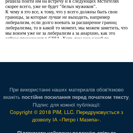
При використанні наших материалів обов'язково
вкажіть
.
постійне посилання перед початком тексту
Підпис для кожної публікації:
Copyright © 2018 PiM, LLC. Передруковується з
дозволу ІА «Петро і Мазепа»
.
Підтримати найкращу редакцію світу та