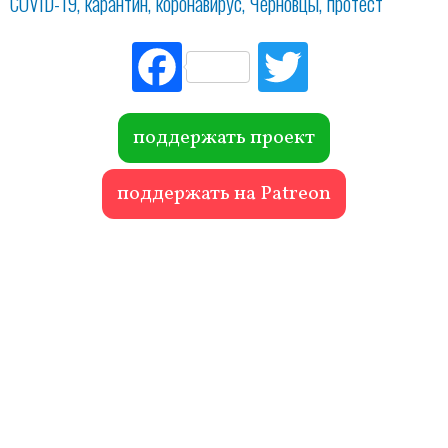
COVID-19
карантин
коронавирус
Черновцы
протест
Fac
Tw
ebo
itte
ok
r
поддержать проект
поддержать на Patreon