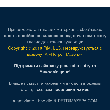
При використанні наших материалів обов'язково
вкажіть
.
постійне посилання перед початком тексту
Підпис для кожної публікації:
Copyright © 2018 PiM, LLC. Передруковується з
дозволу ІА «Петро і Мазепа»
.
Підтримати найкращу редакцію світу та
Миколаївщини!
Більше правил та канонів ми виклали в окремій
статті,
і ось вам
.
посилання на неї
a nativitate - hoc die © PETRIMAZEPA.COM