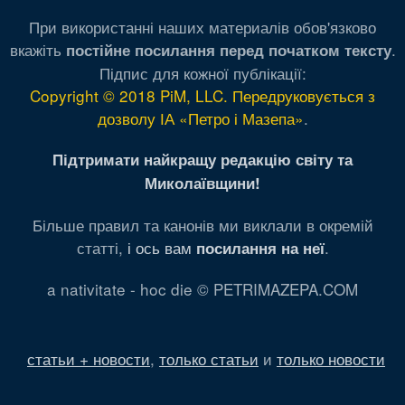
При використанні наших материалів обов'язково
вкажіть
.
постійне посилання перед початком тексту
Підпис для кожної публікації:
Copyright © 2018 PiM, LLC. Передруковується з
дозволу ІА «Петро і Мазепа»
.
Підтримати найкращу редакцію світу та
Миколаївщини!
Більше правил та канонів ми виклали в окремій
статті,
і ось вам
.
посилання на неї
a nativitate - hoc die © PETRIMAZEPA.COM
статьи + новости
,
только статьи
и
только новости