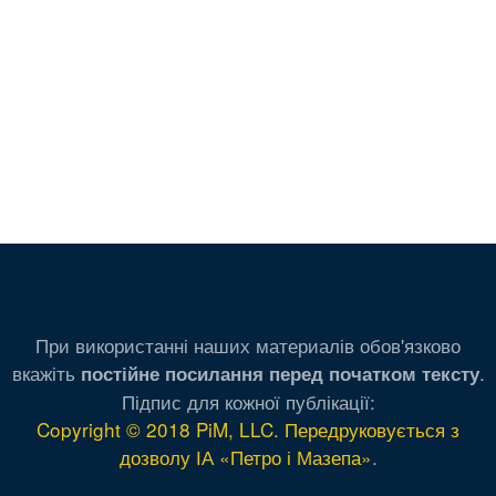
При використанні наших материалів обов'язково
вкажіть
.
постійне посилання перед початком тексту
Підпис для кожної публікації:
Copyright © 2018 PiM, LLC. Передруковується з
дозволу ІА «Петро і Мазепа»
.