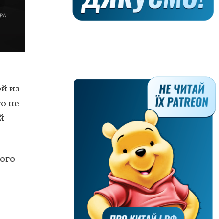
й из
то не
й
кого