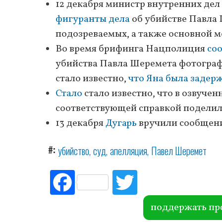
12 декабря министр внутренних дел
фигуранты дела
об убийстве Павла 
подозреваемых, а также основной м
Во время брифинга Нацполиция
со
убийства Павла Шеремета фотограф
стало известно,
что Яна была задер
Стало
стало известно, что в озвученн
соответствующей справкой поделила
13 декабря
Дугарь
вручили сообщени
#
убийство
суд
апелляция
Павел Шеремет
Fac
Tw
ebo
itte
ok
r
поддержать пр