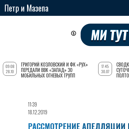
Петр и Мазепа
Перейти
к
основному
содержанию
ГРИГОРИЙ КОЗЛОВСКИЙ И ФК «РУХ»
СВОДК
09:08
17:45
ПЕРЕДАЛИ ВВК «ЗАПАД» 30
СУТОЧ
28.10
30.07
МОБИЛЬНЫХ ОГНЕВЫХ ГРУПП
ПОЛТО
11:39
18.12.2019
РАССМОТРЕНИЕ АПЕЛЛЯЦИИ 