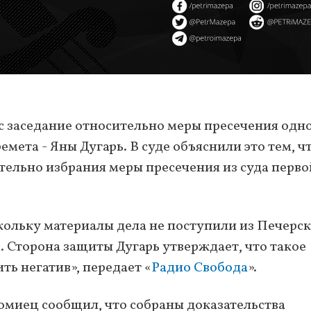
 заседание относительно меры пресечения одно
ета - Яны Дугарь. В суде объяснили это тем, ч
тельно избрания меры пресечения из суда перво
скольку материалы дела не поступили из Печерс
a
. Сторона защиты Дугарь утверждает, что такое
ть негатив», передает «
Радио Свобода
».
миец сообщил, что собраны доказательства