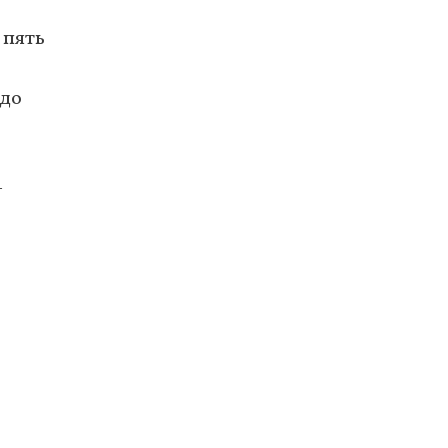
 пять
 до
–