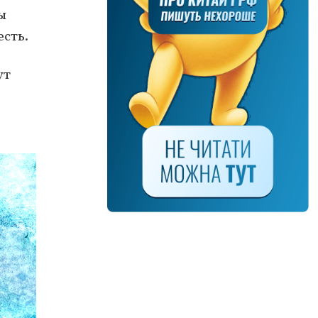
ы
есть.
ут
,