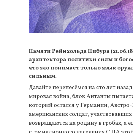
Памяти Рейнхольда Нибура (21.06.189
архитектора политики силы и богос
что зло понимает только язык оружи
сильным.
Давайте перенесёмся на сто лет назад
мировая война, блок Антанты пытает
который остался у Германии, Австро-
американских солдат, участвовавших 
возвращаются на родину в гробах, а 
стомиллионного населения США это 