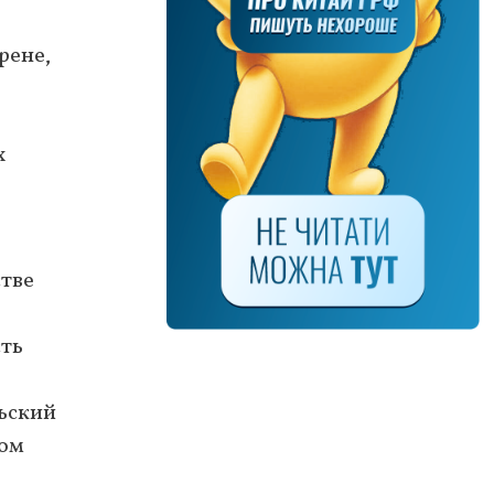
рене,
х
стве
сть
ьский
гом