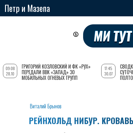
Петр и Мазепа
Перейти
к
основному
содержанию
ГРИГОРИЙ КОЗЛОВСКИЙ И ФК «РУХ»
СВОДК
09:08
17:45
ПЕРЕДАЛИ ВВК «ЗАПАД» 30
СУТОЧ
28.10
30.07
МОБИЛЬНЫХ ОГНЕВЫХ ГРУПП
ПОЛТО
Виталий Брынов
РЕЙНХОЛЬД НИБУР. КРОВАВ