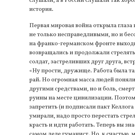
слушали, а в России слушали так хор
история.
Первая мировая война открыла глаза 
не только несправедливыми, но и бес
на франко-германском фронте выходил
возвращались и продолжали стрелять 
солдат, застреливших друг друга, вст
«Ну прости, дружище. Работа была та
рай. Но огромная масса людей поняли
другими средствами, но и боль, смерт
руины на месте цивилизации. Поэтом
запретить (и подписали пакт Келлога 
умирали, надо просто перестать стре
красть и идти работать. Теперь вы з
самом деле гуманист. Но, к счастью,