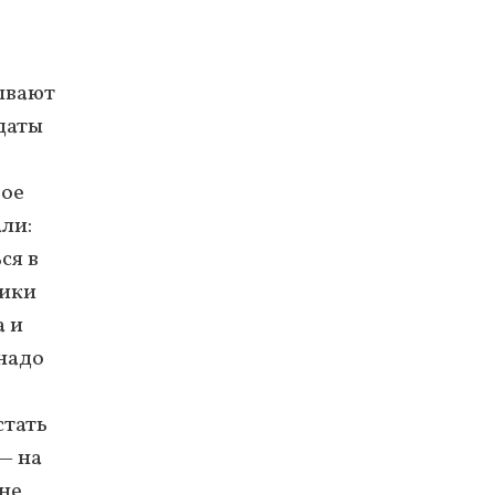
бывают
даты
вое
али:
ся в
тики
а и
надо
стать
— на
 не