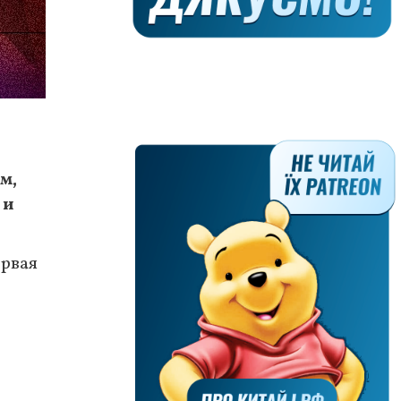
м,
 и
ервая