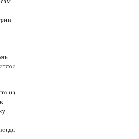
 сам
ории
ень
ветлое
что на
ик
ху
ногда