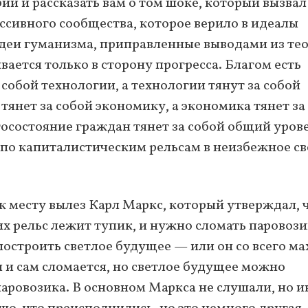
рии и рассказать вам о том шоке, который вызвал
ссивного сообщества, которое верило в идеалы
деи гуманизма, приправленные выводами из те
ается только в сторону прогресса. Благом есть
собой технологии, а технологии тянут за собой
янет за собой экономику, а экономика тянет за
госостояние граждан тянет за собой общий уров
ся по капиталистическим рельсам в неизбежное с
 к месту вылез Карл Маркс, который утверждал, 
х рельс лежит тупик, и нужно сломать паровоз
построить светлое будущее — или он со всего ма
 и сам сломается, но светлое будущее можно
паровозика. В основном Маркса не слушали, но и