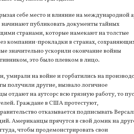
рызая себе место и влияние на международной а
и начинают публиковать документы тайных
ими странами, которые намекают на толстые
ерез компании-прокладки в странах, сохраняющи
рые значительно ускорили окончание войны
тивником, это было плевком в лицо.
ан, умирали на войне и горбатились на производ
ы получили другие, вызвало логичное
ы отдают на аутсорс всю грязную работу, то пу
елей. Граждане в США протестуют,
равительство отказывается подписывать Версал
аций. Американцы прячутся в свой домик на дру
ттуда, чтобы продемонстрировать свои