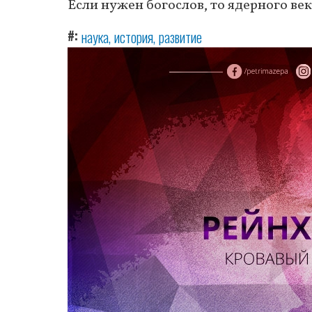
Если нужен богослов, то ядерного ве
#
наука
история
развитие