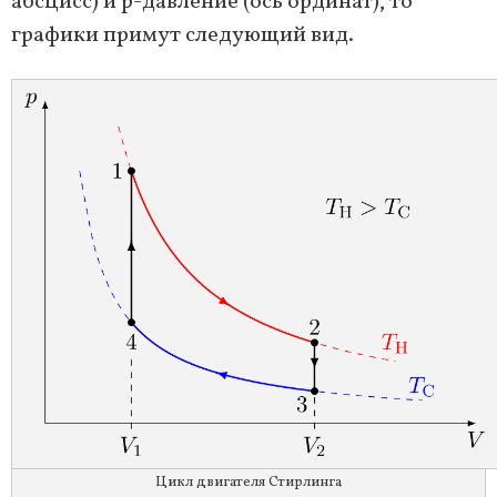
абсцисс) и p-давление (ось ординат), то
графики примут следующий вид.
Цикл двигателя Стирлинга