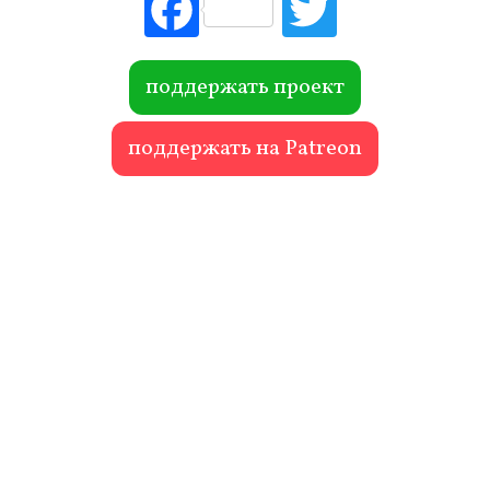
Fac
Tw
ebo
itte
ok
r
поддержать проект
поддержать на Patreon