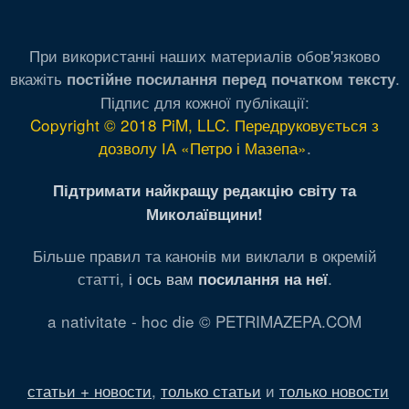
При використанні наших материалів обов'язково
вкажіть
.
постійне посилання перед початком тексту
Підпис для кожної публікації:
Copyright © 2018 PiM, LLC. Передруковується з
дозволу ІА «Петро і Мазепа»
.
Підтримати найкращу редакцію світу та
Миколаївщини!
Більше правил та канонів ми виклали в окремій
статті,
і ось вам
.
посилання на неї
a nativitate - hoc die © PETRIMAZEPA.COM
статьи + новости
,
только статьи
и
только новости