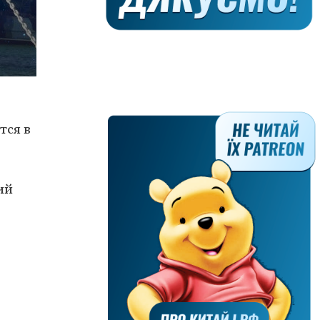
тся в
ий