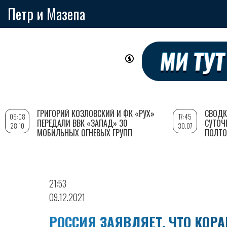
Петр и Мазепа
Перейти
к
основному
содержанию
ГРИГОРИЙ КОЗЛОВСКИЙ И ФК «РУХ»
СВОДК
09:08
17:45
ПЕРЕДАЛИ ВВК «ЗАПАД» 30
СУТОЧ
28.10
30.07
МОБИЛЬНЫХ ОГНЕВЫХ ГРУПП
ПОЛТО
21:53
09.12.2021
РОССИЯ ЗАЯВЛЯЕТ, ЧТО КОР