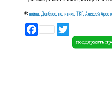
#
война
Донбасс
политика
ТКГ
Алексей Арест
Fac
Tw
ebo
itte
ok
r
поддержать пр