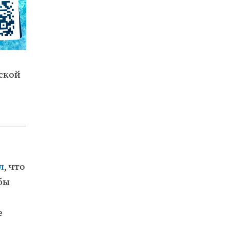
ской
л
, что
бы
е