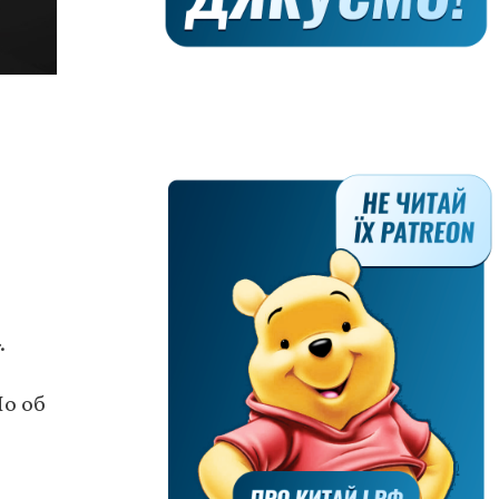
.
Но об