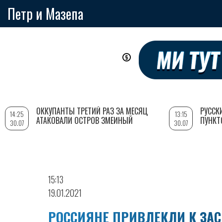
Петр и Мазепа
Перейти
к
основному
содержанию
ОККУПАНТЫ ТРЕТИЙ РАЗ ЗА МЕСЯЦ
РУССК
14:25
13:15
АТАКОВАЛИ ОСТРОВ ЗМЕИНЫЙ
ПУНКТ
30.07
30.07
15:13
19.01.2021
РОССИЯНЕ ПРИВЛЕКЛИ К ЗА