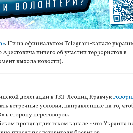
а»
. Ни на официальном Telegram-канале украин
о Арестовича ничего об участии террористов в
омент выхода новости).
аинской делегации в ТКГ Леонид Кравчук
говори
ать встречные условия, направленные на то, что
 в сторону переговоров.
йском пропагандистском канале - что Украина н
ивно пиарят представители боевиков.