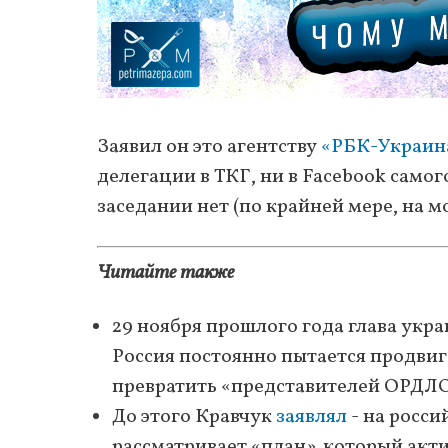
Заявил он это агентству
«РБК-Украин
делегации в ТКГ, ни в Facebook самог
заседании нет (по крайней мере, на м
Читайте также
29 ноября прошлого года глава укр
Россия постоянно пытается продвиг
превратить «представителей ОРДЛО»
До этого Кравчук
заявлял
- на росси
рассматривает «план», который акт