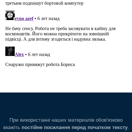
При використанні наших материалів обов'язково
вкажіть
.
постійне посилання перед початком тексту