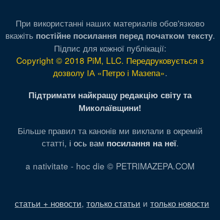
При використанні наших материалів обов'язково
вкажіть
.
постійне посилання перед початком тексту
Підпис для кожної публікації:
Copyright © 2018 PiM, LLC. Передруковується з
дозволу ІА «Петро і Мазепа»
.
Підтримати найкращу редакцію світу та
Миколаївщини!
Більше правил та канонів ми виклали в окремій
статті,
і ось вам
.
посилання на неї
a nativitate - hoc die © PETRIMAZEPA.COM
статьи + новости
,
только статьи
и
только новости