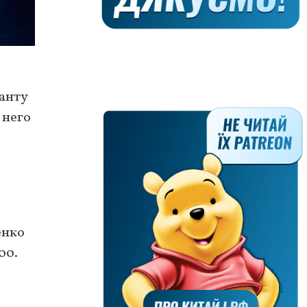
анту
 него
я
енко
00.