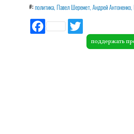
#
политика
Павел Шеремет
Андрей Антоненко
Fac
Tw
ebo
itte
ok
r
поддержать пр