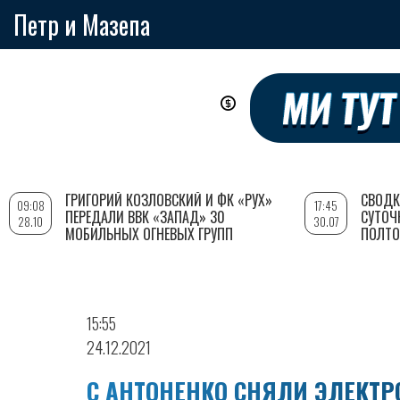
Петр и Мазепа
Перейти
к
основному
содержанию
ГРИГОРИЙ КОЗЛОВСКИЙ И ФК «РУХ»
СВОДК
09:08
17:45
ПЕРЕДАЛИ ВВК «ЗАПАД» 30
СУТОЧ
28.10
30.07
МОБИЛЬНЫХ ОГНЕВЫХ ГРУПП
ПОЛТО
15:55
24.12.2021
С АНТОНЕНКО СНЯЛИ ЭЛЕКТ