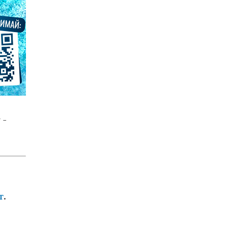
 -
т
.