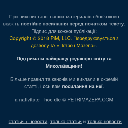
При використанні наших материалів обов'язково
вкажіть
.
постійне посилання перед початком тексту
Підпис для кожної публікації:
Copyright © 2018 PiM, LLC. Передруковується з
дозволу ІА «Петро і Мазепа»
.
Підтримати найкращу редакцію світу та
Миколаївщини!
Більше правил та канонів ми виклали в окремій
статті,
і ось вам
.
посилання на неї
a nativitate - hoc die © PETRIMAZEPA.COM
статьи + новости
,
только статьи
и
только новости