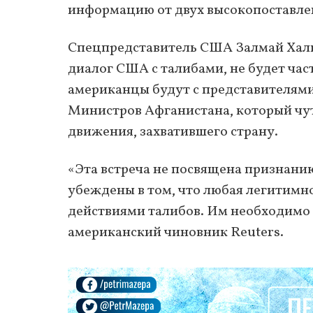
информацию от двух высокопоставле
Спецпредставитель США Залмай Халил
диалог США с талибами, не будет час
американцы будут с представителям
Министров Афганистана, который чут
движения, захватившего страну.
«Эта встреча не посвящена признан
убеждены в том, что любая легитимн
действиями талибов. Им необходимо 
американский чиновник Reuters.