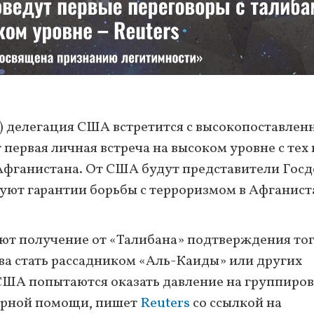
ар) делегация США встретится с высокопоставле
первая личная встреча на высоком уровне с тех 
 Афганистана. От США будут представители Госд
уют гарантии борьбы с терроризмом в Афганист
ют получение от «Талибана» подтверждения тог
ва стать рассадником «Аль-Каиды» или других
США попытаются оказать давление на группиров
арной помощи, пишет
Reuters
со ссылкой на