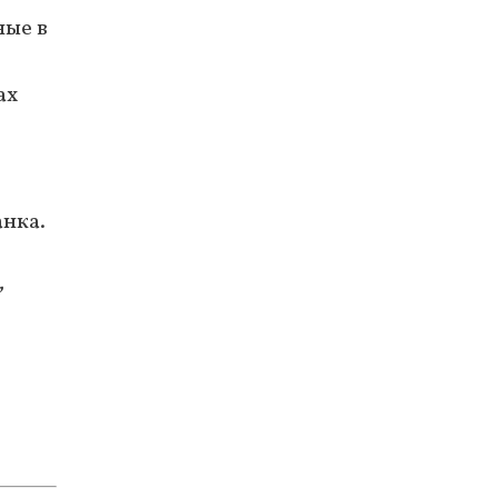
ные в
ах
анка.
,