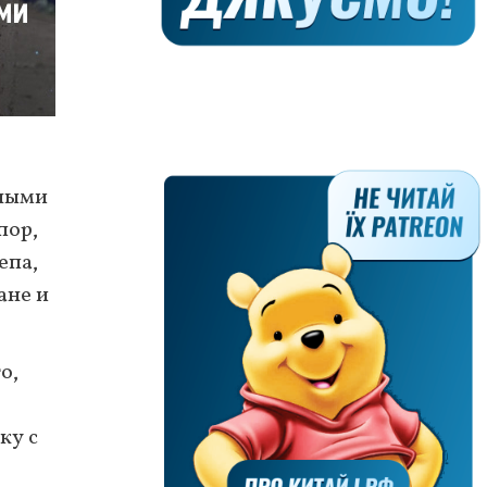
нными
пор,
епа,
ане и
о,
ку с