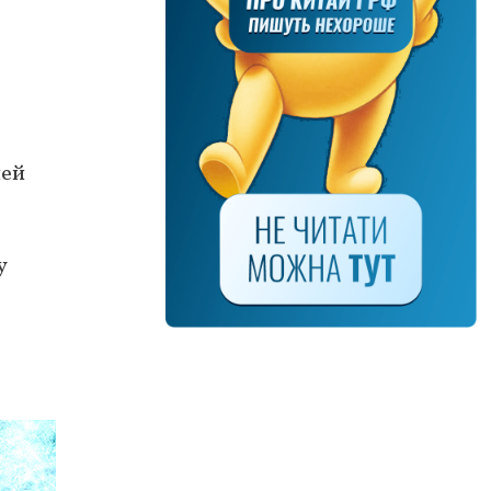
лей
у