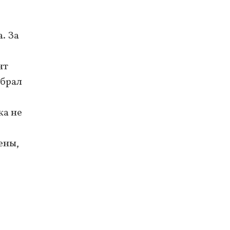
. За
нт
 брал
ка не
ены,