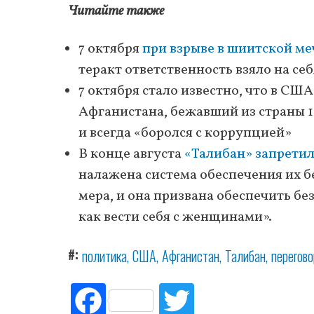
Читайте также
7 октября
при взрыве в шиитской ме
теракт ответственность взяло на се
7 октября стало известно, что в СШ
Афганистана, бежавший из страны 16
и всегда «боролся с коррупцией»
В конце августа
«Талибан» запрети
налажена система обеспечения их б
мера, и она призвана обеспечить б
как вести себя с женщинами».
#
политика
США
Афганистан
Талибан
перегов
Fac
Tw