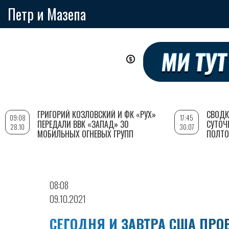
Петр и Мазепа
Перейти
к
основному
содержанию
ГРИГОРИЙ КОЗЛОВСКИЙ И ФК «РУХ»
СВОДК
09:08
17:45
ПЕРЕДАЛИ ВВК «ЗАПАД» 30
СУТОЧ
28.10
30.07
МОБИЛЬНЫХ ОГНЕВЫХ ГРУПП
ПОЛТО
08:08
09.10.2021
СЕГОДНЯ И ЗАВТРА США ПРО