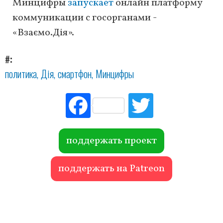
Минцифры
запускает
онлайн платформу
коммуникации с госорганами -
«Взаємо.Дія».
#
политика
Дія
смартфон
Минцифры
Fac
Tw
ebo
itte
ok
r
поддержать проект
поддержать на Patreon