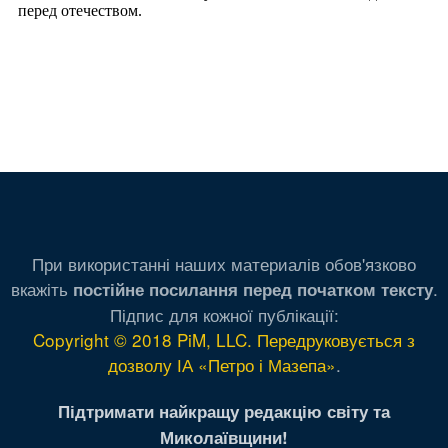
При використанні наших материалів обов'язково
вкажіть
.
постійне посилання перед початком тексту
Підпис для кожної публікації:
Copyright © 2018 PiM, LLC. Передруковується з
дозволу ІА «Петро і Мазепа»
.
Підтримати найкращу редакцію світу та
Миколаївщини!