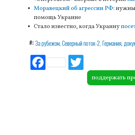
Моравецкий об агрессии РФ
: нужны
помощь Украине
Стало известно, когда Украину
посе
#
За рубежом
Северный поток-2
Германия
доку
Fac
Tw
ebo
itte
ok
r
поддержать пр