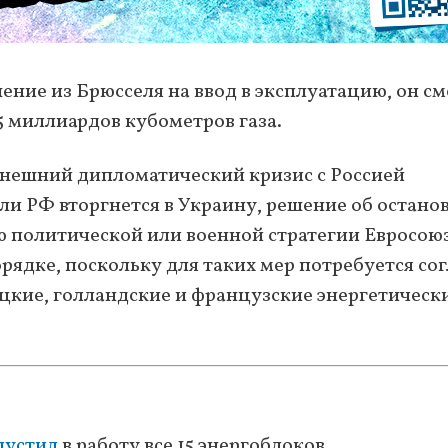
ение из Брюсселя на ввод в эксплуатацию, он с
5 миллиардов кубометров газа.
ынешний дипломатический кризис с Россией
и РФ вторгнется в Украину, решение об остано
ю политической или военной стратегии Евросою
орядке, поскольку для таких мер потребуется со
ецкие, голландские и французские энергетическ
пустил
в работу все 15 энергоблоков