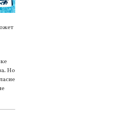
может
вке
за. Но
гласие
ие