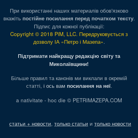
При використанні наших материалів обов'язково
вкажіть
.
постійне посилання перед початком тексту
Підпис для кожної публікації:
Copyright © 2018 PiM, LLC. Передруковується з
дозволу ІА «Петро і Мазепа»
.
Підтримати найкращу редакцію світу та
Миколаївщини!
Більше правил та канонів ми виклали в окремій
статті,
і ось вам
.
посилання на неї
a nativitate - hoc die © PETRIMAZEPA.COM
статьи + новости
,
только статьи
и
только новости