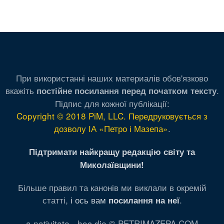
При використанні наших материалів обов'язково
вкажіть
.
постійне посилання перед початком тексту
Підпис для кожної публікації:
Copyright © 2018 PiM, LLC. Передруковується з
дозволу ІА «Петро і Мазепа»
.
Підтримати найкращу редакцію світу та
Миколаївщини!
Більше правил та канонів ми виклали в окремій
статті,
і ось вам
.
посилання на неї
a nativitate - hoc die © PETRIMAZEPA.COM