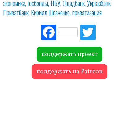
экономика
госбонды
НБУ
Ощадбанк
Укргазбанк
Приватбанк
Кирилл Шевченко
приватизация
Fac
Tw
ebo
itte
ok
r
поддержать проект
поддержать на Patreon