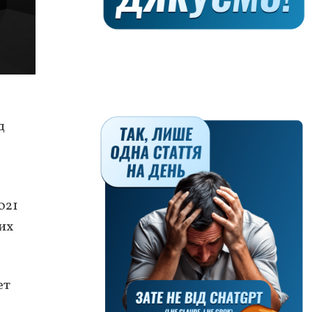
д
021
их
ет