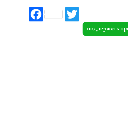
Fac
Tw
ebo
itte
ok
r
поддержать пр