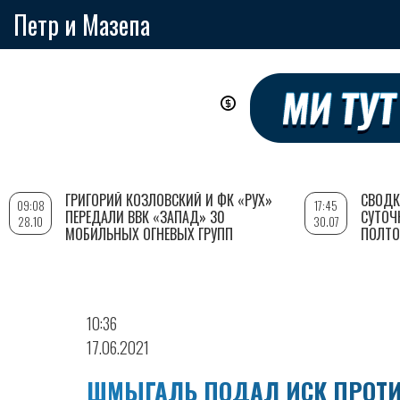
Петр и Мазепа
Перейти
к
основному
содержанию
ГРИГОРИЙ КОЗЛОВСКИЙ И ФК «РУХ»
СВОДК
09:08
17:45
ПЕРЕДАЛИ ВВК «ЗАПАД» 30
СУТОЧ
28.10
30.07
МОБИЛЬНЫХ ОГНЕВЫХ ГРУПП
ПОЛТО
10:36
17.06.2021
ШМЫГАЛЬ ПОДАЛ ИСК ПРОТИВ