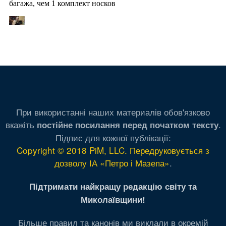
При використанні наших материалів обов'язково
вкажіть
.
постійне посилання перед початком тексту
Підпис для кожної публікації:
Copyright © 2018 PiM, LLC. Передруковується з
дозволу ІА «Петро і Мазепа»
.
Підтримати найкращу редакцію світу та
Миколаївщини!
Більше правил та канонів ми виклали в окремій