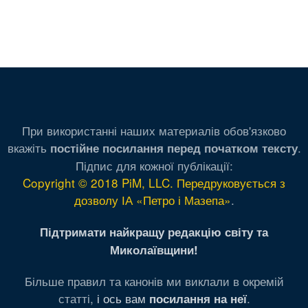
При використанні наших материалів обов'язково
вкажіть
.
постійне посилання перед початком тексту
Підпис для кожної публікації:
Copyright © 2018 PiM, LLC. Передруковується з
дозволу ІА «Петро і Мазепа»
.
Підтримати найкращу редакцію світу та
Миколаївщини!
Більше правил та канонів ми виклали в окремій
статті,
і ось вам
.
посилання на неї