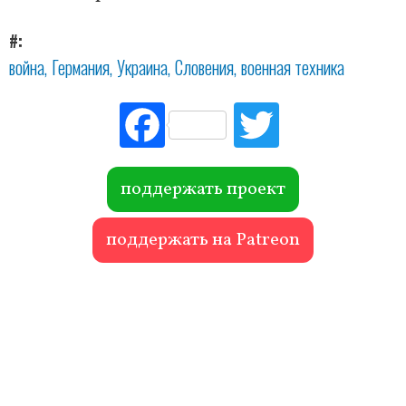
#
война
Германия
Украина
Словения
военная техника
Fac
Tw
ebo
itte
ok
r
поддержать проект
поддержать на Patreon