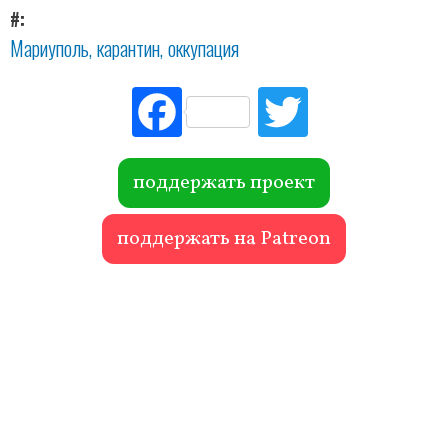
#
Мариуполь
карантин
оккупация
Fac
Tw
ebo
itte
ok
r
поддержать проект
поддержать на Patreon