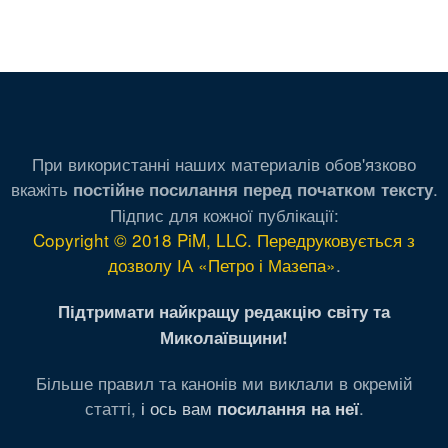
При використанні наших материалів обов'язково
вкажіть
.
постійне посилання перед початком тексту
Підпис для кожної публікації:
Copyright © 2018 PiM, LLC. Передруковується з
дозволу ІА «Петро і Мазепа»
.
Підтримати найкращу редакцію світу та
Миколаївщини!
Більше правил та канонів ми виклали в окремій
статті,
і ось вам
.
посилання на неї