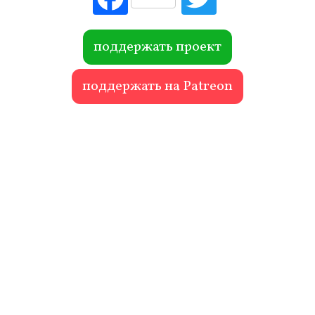
ebo
itte
ok
r
поддержать проект
поддержать на Patreon