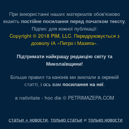
При використанні наших материалів обов'язково
вкажіть
.
постійне посилання перед початком тексту
Підпис для кожної публікації:
Copyright © 2018 PiM, LLC. Передруковується з
дозволу ІА «Петро і Мазепа»
.
Підтримати найкращу редакцію світу та
Миколаївщини!
Більше правил та канонів ми виклали в окремій
статті,
і ось вам
.
посилання на неї
a nativitate - hoc die © PETRIMAZEPA.COM
статьи + новости
,
только статьи
и
только новости