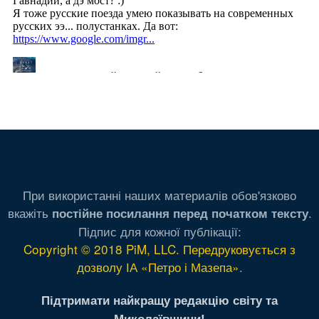
При використанні наших материалів обов'язково
вкажіть
.
постійне посилання перед початком тексту
Підпис для кожної публікації:
Copyright © 2018 PiM, LLC. Передруковується з
дозволу ІА «Петро і Мазепа»
.
Підтримати найкращу редакцію світу та
Миколаївщини!