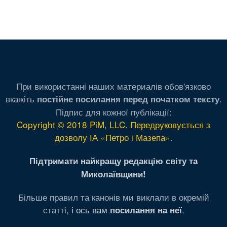
При використанні наших материалів обов'язково
вкажіть
.
постійне посилання перед початком тексту
Підпис для кожної публікації:
Copyright © 2018 PiM, LLC. Передруковується з
дозволу ІА «Петро і Мазепа»
.
Підтримати найкращу редакцію світу та
Миколаївщини!
Більше правил та канонів ми виклали в окремій
статті,
і ось вам
.
посилання на неї