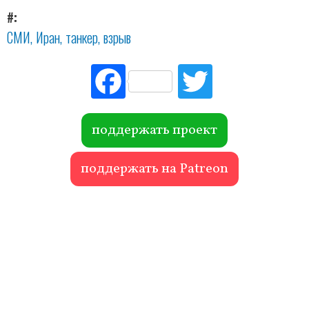
#
СМИ
Иран
танкер
взрыв
Fac
Tw
ebo
itte
ok
r
поддержать проект
поддержать на Patreon