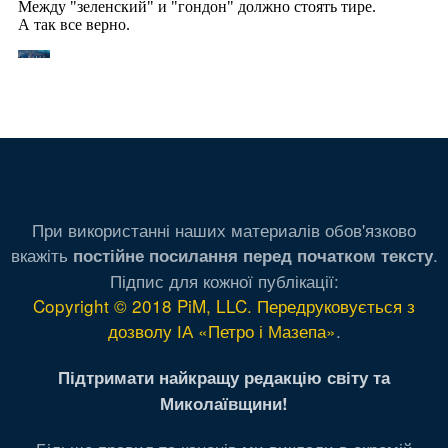
При використанні наших материалів обов'язково
вкажіть
.
постійне посилання перед початком тексту
Підпис для кожної публікації:
Copyright © 2018 PiM, LLC. Передруковується з
дозволу ІА «Петро і Мазепа»
.
Підтримати найкращу редакцію світу та
Миколаївщини!