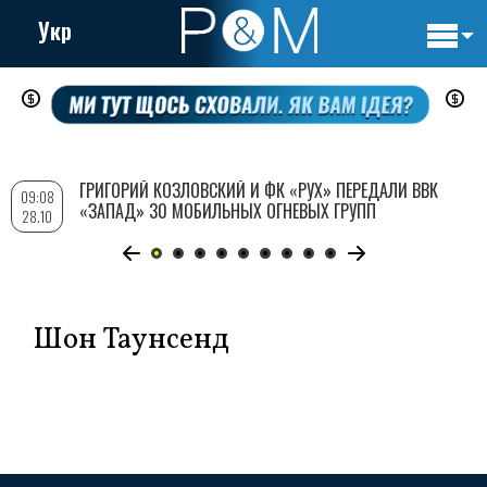
Укр
Основн
Перейти
навигац
к
основному
содержанию
ГРИГОРИЙ КОЗЛОВСКИЙ И ФК «РУХ» ПЕРЕДАЛИ ВВК
09:08
«ЗАПАД» 30 МОБИЛЬНЫХ ОГНЕВЫХ ГРУПП
28.10
Шон Таунсенд