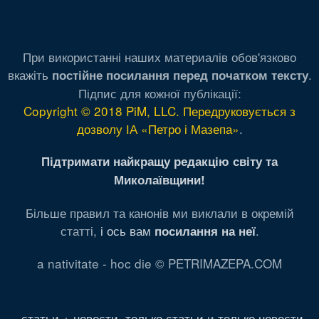
При використанні наших материалів обов'язково
вкажіть
.
постійне посилання перед початком тексту
Підпис для кожної публікації:
Copyright © 2018 PiM, LLC. Передруковується з
дозволу ІА «Петро і Мазепа»
.
Підтримати найкращу редакцію світу та
Миколаївщини!
Більше правил та канонів ми виклали в окремій
статті,
і ось вам
.
посилання на неї
a nativitate - hoc die © PETRIMAZEPA.COM
статьи + новости
,
только статьи
и
только новости