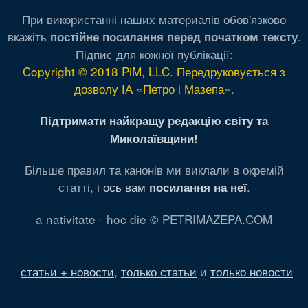
При використанні наших материалів обов'язково
вкажіть
.
постійне посилання перед початком тексту
Підпис для кожної публікації:
Copyright © 2018 PiM, LLC. Передруковується з
дозволу ІА «Петро і Мазепа»
.
Підтримати найкращу редакцію світу та
Миколаївщини!
Більше правил та канонів ми виклали в окремій
статті,
і ось вам
.
посилання на неї
a nativitate - hoc die © PETRIMAZEPA.COM
статьи + новости
,
только статьи
и
только новости