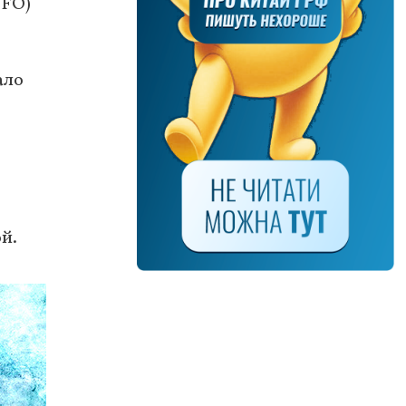
IFO)
ало
й.