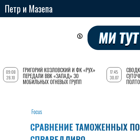
Петр и Мазепа
Перейти
к
основному
содержанию
ГРИГОРИЙ КОЗЛОВСКИЙ И ФК «РУХ»
СВОДК
09:08
17:45
ПЕРЕДАЛИ ВВК «ЗАПАД» 30
СУТОЧ
28.10
30.07
МОБИЛЬНЫХ ОГНЕВЫХ ГРУПП
ПОЛТО
Focus
СРАВНЕНИЕ ТАМОЖЕННЫХ ПО
СПРАВЕДЛИВО