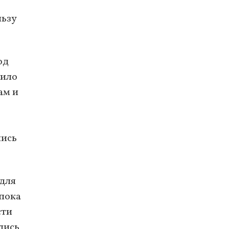
льзу
од
пило
ам и
лись
 для
пока
сти
лись,