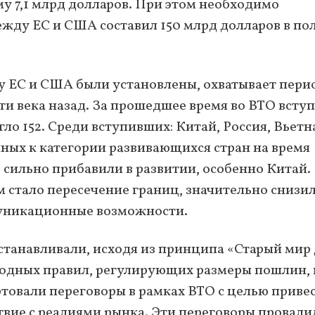
 7,1 млрд долларов. При этом необходимо
ежду ЕС и США составил 150 млрд долларов в по
у ЕС и США были установлены, охватывает пери
рти века назад. За прошедшее время во ВТО всту
игло 152. Среди вступивших: Китай, Россия, Вьетн
ённых к категории развивающихся стран на время
ь сильно прибавили в развитии, особенно Китай.
 стало пересечение границ, значительно снизи
муникационные возможности.
танавливали, исходя из принципа «Старый мир
одных правил, регулирующих размеры пошлин, 
артовали переговоры в рамках ВТО с целью приве
вие с реалиями рынка. Эти переговоры провали