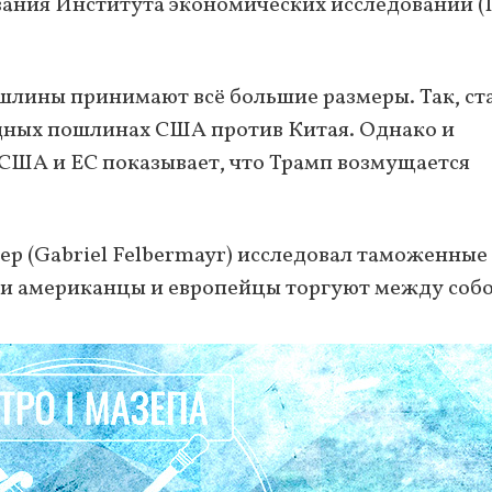
вания Института экономических исследований (
ины принимают всё большие размеры. Так, ст
дных пошлинах США против Китая. Однако и
США и ЕС показывает, что Трамп возмущается
р (Gabriel Felbermayr) исследовал таможенные
ми американцы и европейцы торгуют между собо