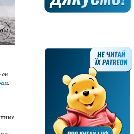
 он
ocus
.
енные