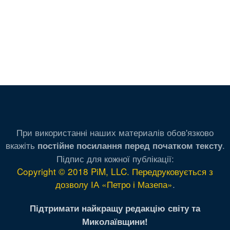
При використанні наших материалів обов'язково
вкажіть
.
постійне посилання перед початком тексту
Підпис для кожної публікації:
Copyright © 2018 PiM, LLC. Передруковується з
дозволу ІА «Петро і Мазепа»
.
Підтримати найкращу редакцію світу та
Миколаївщини!