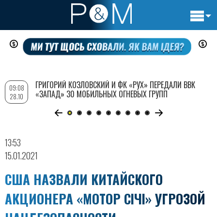
Основн
Перейти
навигац
к
основному
содержанию
ГРИГОРИЙ КОЗЛОВСКИЙ И ФК «РУХ» ПЕРЕДАЛИ ВВК
09:08
«ЗАПАД» 30 МОБИЛЬНЫХ ОГНЕВЫХ ГРУПП
28.10
13:53
15.01.2021
США НАЗВАЛИ КИТАЙСКОГО
АКЦИОНЕРА «МОТОР СІЧІ» УГРОЗОЙ