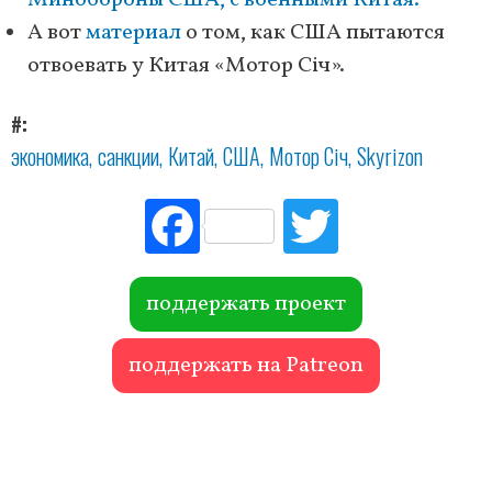
Минобороны США, с военными Китая.
А вот
материал
о том, как США пытаются
отвоевать у Китая «Мотор Січ».
#
экономика
санкции
Китай
США
Мотор Січ
Skyrizon
Fac
Tw
ebo
itte
ok
r
поддержать проект
поддержать на Patreon