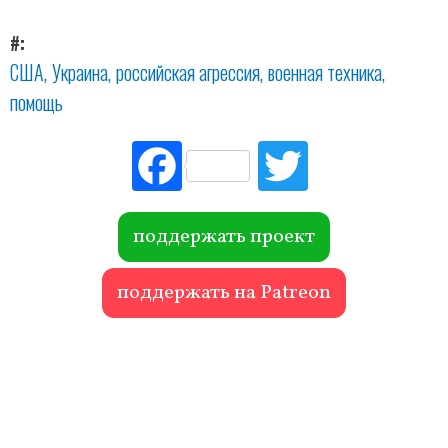
#
США
Украина
российская агрессия
военная техника
помощь
Fac
Tw
ebo
itte
ok
r
поддержать проект
поддержать на Patreon