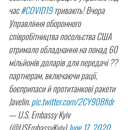
час
#COVID19
тривають! Вчора
Управління оборонного
співробітництва посольства США
отримало обладнання на понад 60
мільйонів доларів для передачі ??
партнерам, включаючи рації,
боєприпаси й протитанкові ракети
Javelin.
pic.twitter.com/2CY90Bfidr
— U.S. Embassy Kyiv
(@USEmbassyKyiv)
June 17, 2020