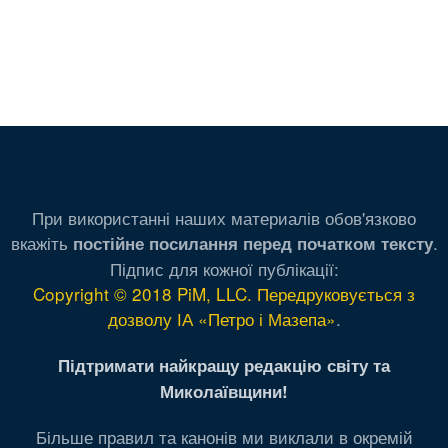
При використанні наших материалів обов'язково
вкажіть
.
постійне посилання перед початком тексту
Підпис для кожної публікації:
Copyright © 2018 PiM, LLC. Передруковується з
дозволу ІА «Петро і Мазепа»
.
Підтримати найкращу редакцію світу та
Миколаївщини!
Більше правил та канонів ми виклали в окремій