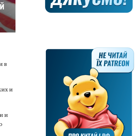
и в
ких и
и и
о