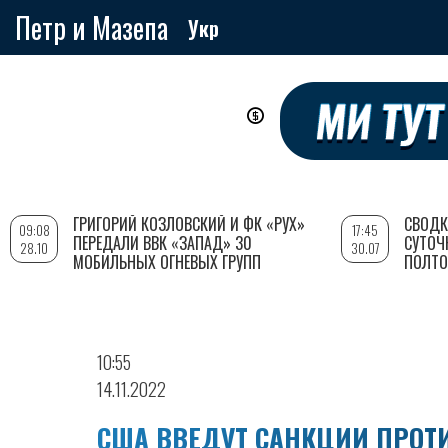
Петр и Мазепа
Укр
Перейти
к
основному
содержанию
ГРИГОРИЙ КОЗЛОВСКИЙ И ФК «РУХ»
СВОДК
09:08
17:45
ПЕРЕДАЛИ ВВК «ЗАПАД» 30
СУТОЧ
28.10
30.07
МОБИЛЬНЫХ ОГНЕВЫХ ГРУПП
ПОЛТО
10:55
14.11.2022
США ВВЕДУТ САНКЦИИ ПРОТ