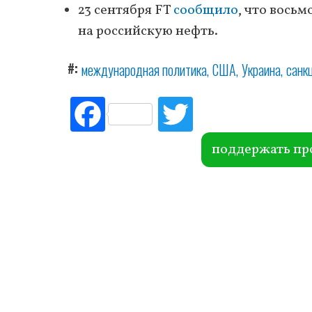
23 сентября FT
сообщило
, что вось
на российскую нефть.
#
международная политика
США
Украина
санк
Fac
Tw
ebo
itte
ok
r
поддержать пр