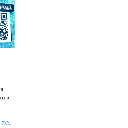
ля
ки в
в ЕС
.