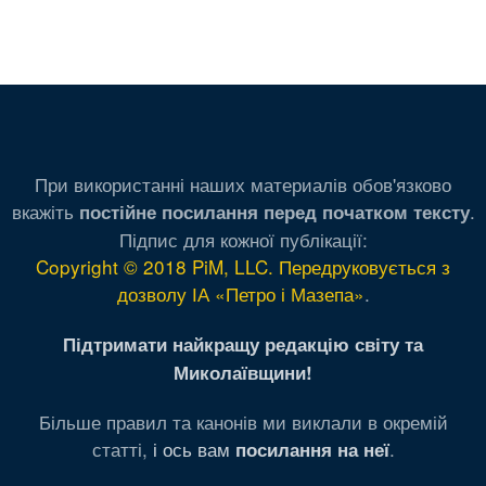
При використанні наших материалів обов'язково
вкажіть
.
постійне посилання перед початком тексту
Підпис для кожної публікації:
Copyright © 2018 PiM, LLC. Передруковується з
дозволу ІА «Петро і Мазепа»
.
Підтримати найкращу редакцію світу та
Миколаївщини!
Більше правил та канонів ми виклали в окремій
статті,
і ось вам
.
посилання на неї