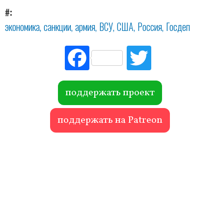
#
экономика
санкции
армия
ВСУ
США
Россия
Госдеп
Fac
Tw
ebo
itte
ok
r
поддержать проект
поддержать на Patreon