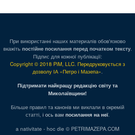
При використанні наших материалів обов'язково
вкажіть
.
постійне посилання перед початком тексту
Підпис для кожної публікації:
Copyright © 2018 PiM, LLC. Передруковується з
дозволу ІА «Петро і Мазепа»
.
Підтримати найкращу редакцію світу та
Миколаївщини!
Більше правил та канонів ми виклали в окремій
статті,
і ось вам
.
посилання на неї
a nativitate - hoc die © PETRIMAZEPA.COM