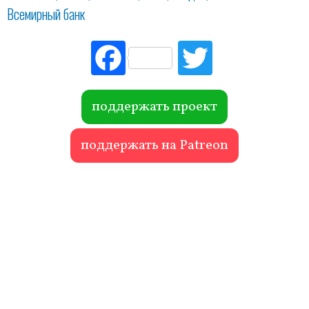
Всемирный банк
Fac
Tw
ebo
itte
ok
r
поддержать проект
поддержать на Patreon