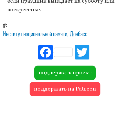
если праздник выпадает на субботу или
воскресенье.
#
Институт национальной памяти
Донбасс
Fac
Tw
ebo
itte
ok
r
поддержать проект
поддержать на Patreon