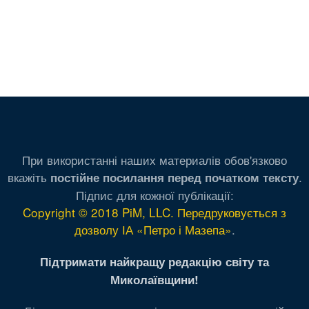
При використанні наших материалів обов'язково
вкажіть
.
постійне посилання перед початком тексту
Підпис для кожної публікації:
Copyright © 2018 PiM, LLC. Передруковується з
дозволу ІА «Петро і Мазепа»
.
Підтримати найкращу редакцію світу та
Миколаївщини!