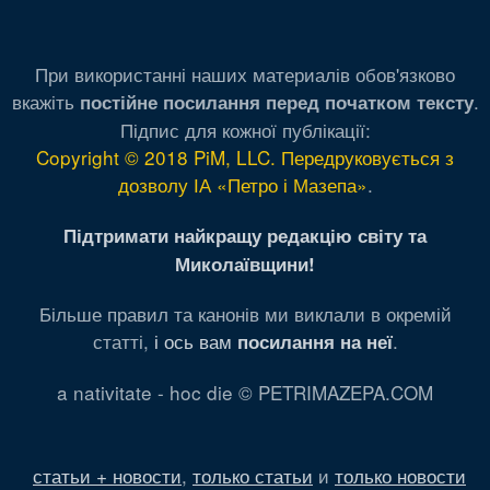
При використанні наших материалів обов'язково
вкажіть
.
постійне посилання перед початком тексту
Підпис для кожної публікації:
Copyright © 2018 PiM, LLC. Передруковується з
дозволу ІА «Петро і Мазепа»
.
Підтримати найкращу редакцію світу та
Миколаївщини!
Більше правил та канонів ми виклали в окремій
статті,
і ось вам
.
посилання на неї
a nativitate - hoc die © PETRIMAZEPA.COM
статьи + новости
,
только статьи
и
только новости