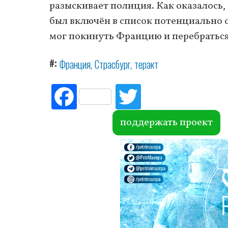
разыскивает полиция. Как оказалось,
был включён в список потенциально 
мог покинуть Францию и перебраться
#
Франция
Страсбург
теракт
Fac
Tw
ebo
itte
ok
r
поддержать проект