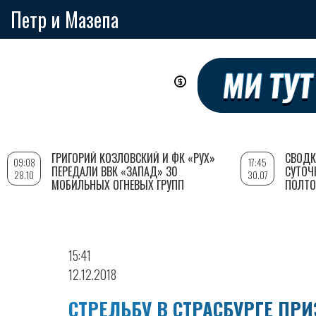
Петр и Мазепа
Перейти
к
основному
содержанию
ГРИГОРИЙ КОЗЛОВСКИЙ И ФК «РУХ»
СВОДК
09:08
17:45
ПЕРЕДАЛИ ВВК «ЗАПАД» 30
СУТОЧ
28.10
30.07
МОБИЛЬНЫХ ОГНЕВЫХ ГРУПП
ПОЛТО
15:41
12.12.2018
СТРЕЛЬБУ В СТРАСБУРГЕ ПР