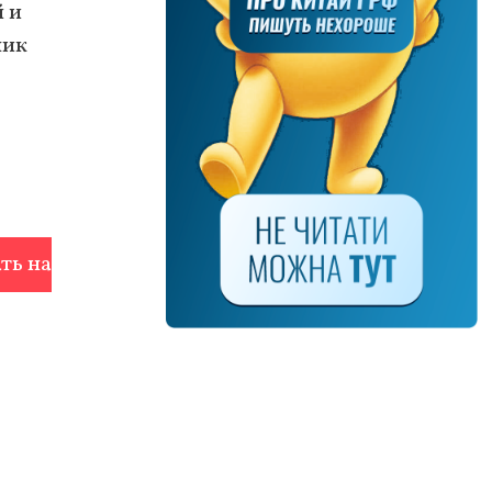
й и
ник
ть на