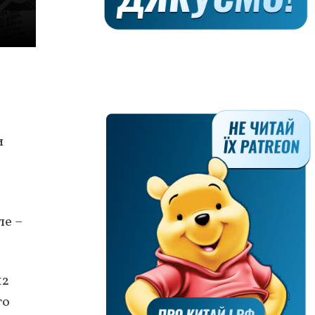
и
ле –
12
го