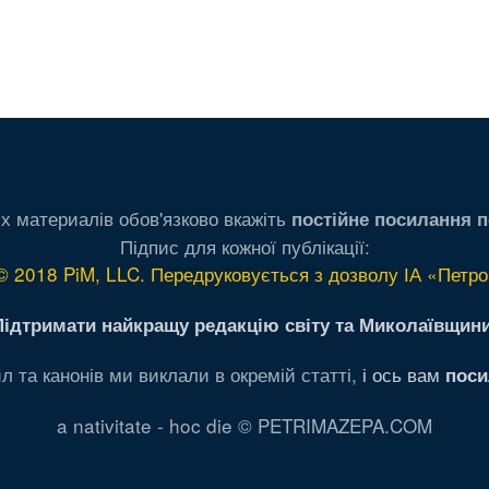
х материалів обов'язково вкажіть
постійне посилання п
Підпис для кожної публікації:
© 2018 PiM, LLC. Передруковується з дозволу ІА «Петро
Підтримати найкращу редакцію світу та Миколаївщини
л та канонів ми виклали в окремій статті,
і ось вам
поси
a nativitate - hoc die © PETRIMAZEPA.COM