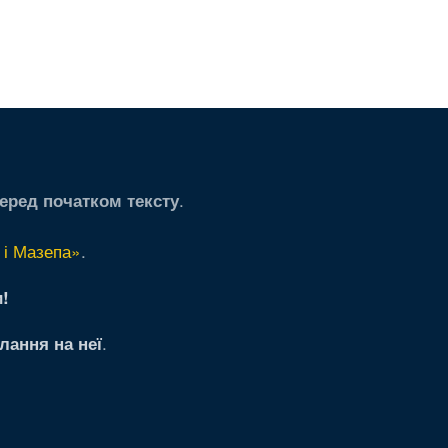
.
еред початком тексту
 і Мазепа»
.
!
.
лання на неї