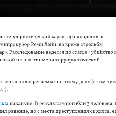
а террористический характер нападения в
енпрокурор Реми Хейц, во время стрельбы
». Расследование ведётся по статье «убийство 
ческой целью от имени террористической
верых подозреваемых по этому делу (в том чис
а»).
шла
накануне. В результате погибли 3 человека, 
л ранение, но с места преступления скрылся, е