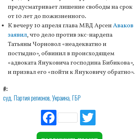
предусматривает лишение свободы на срок
от 10 лет до пожизненного.
К вечеру 10 апреля глава МВД Арсен
Аваков
заявил
, что дело против экс-нардепа
Татьяны Чорновол «неадекватно и
постыдно», обвинил в происходящем
«адвоката Януковича господина Бибикова»,
и призвал его «пойти к Януковичу обратно».
#
суд
Партия регионов
Украина
ГБР
Fac
Tw
ebo
itte
ok
r