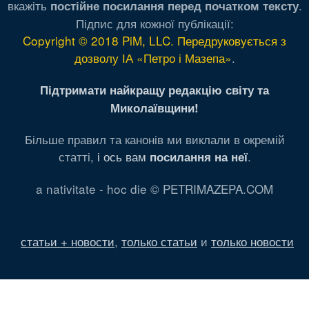
вкажіть
.
постійне посилання перед початком тексту
Підпис для кожної публікації:
Copyright © 2018 PiM, LLC. Передруковується з
дозволу ІА «Петро і Мазепа»
.
Підтримати найкращу редакцію світу та
Миколаївщини!
Більше правил та канонів ми виклали в окремій
статті,
і ось вам
.
посилання на неї
a nativitate - hoc die © PETRIMAZEPA.COM
статьи + новости
,
только статьи
и
только новости